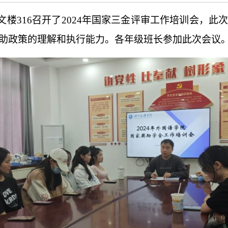
文楼
316
召开了
2024年国家三金评审
工作
培训会
，
此
助政策的理解和执行能力。
各年级班长参加此次会议