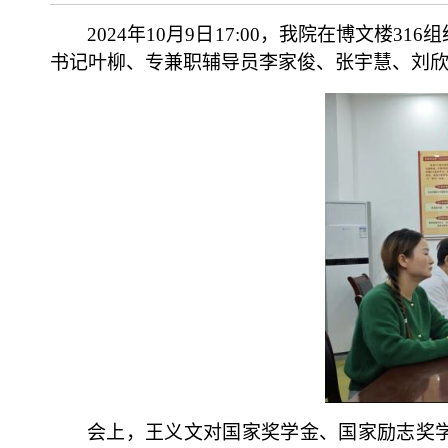
2024年10月
9
日
17:00，
我
院在
博文楼
316
组
书记
叶柳
、
专
兼
职辅导员
李家俊
、
张宇慧
、
刘
会上，王
义文
对国家奖学金、国家励志奖