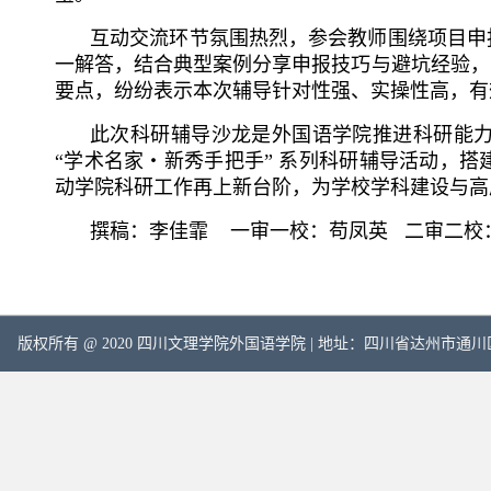
互动交流环节氛围热烈，参会教师围绕项目申
一解答，结合典型案例分享申报技巧与避坑经验，
要点，纷纷表示本次辅导针对性强、实操性高，有
此次科研辅导沙龙是外国语学院推进科研能
“学术名家・新秀手把手” 系列科研辅导活动，
动学院科研工作再上新台阶，为学校学科建设与高
撰稿：李佳霏
一审一校：苟凤英 二审二校
版权所有 @ 2020 四川文理学院外国语学院 | 地址：四川省达州市通川区塔石路中段