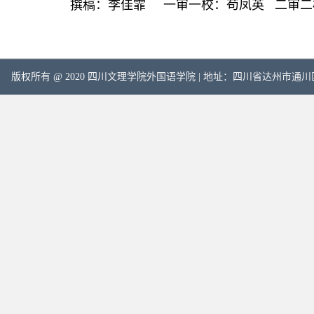
撰稿：李佳霏 一审一校：苟凤英 二审二校
版权所有 @ 2020 四川文理学院外国语学院 | 地址：四川省达州市通川区塔石路中段